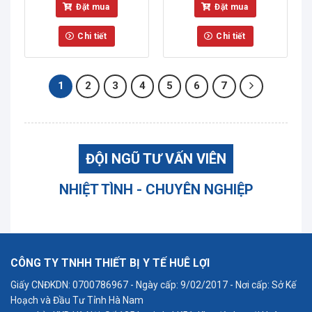
Đặt mua
Đặt mua
Chi tiết
Chi tiết
1
2
3
4
5
6
7
ĐỘI NGŨ TƯ VẤN VIÊN
NHIỆT TÌNH - CHUYÊN NGHIỆP
CÔNG TY TNHH THIẾT BỊ Y TẾ HUÊ LỢI
Giấy CNĐKDN: 0700786967 - Ngày cấp: 9/02/2017 - Nơi cấp: Sở Kế
Hoạch và Đầu Tư Tỉnh Hà Nam