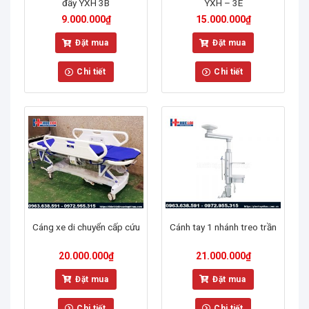
đẩy YXH 3B
YXH – 3E
9.000.000
₫
15.000.000
₫
Đặt mua
Đặt mua
Chi tiết
Chi tiết
Cáng xe di chuyển cấp cứu
Cánh tay 1 nhánh treo trần
20.000.000
₫
21.000.000
₫
Đặt mua
Đặt mua
Chi tiết
Chi tiết