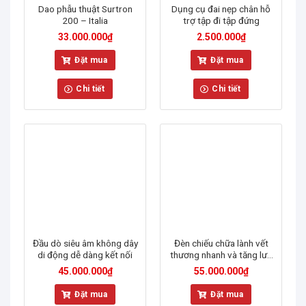
Dao phẫu thuật Surtron
Dụng cụ đai nẹp chân hỗ
200 – Italia
trợ tập đi tập đứng
33.000.000
₫
2.500.000
₫
Đặt mua
Đặt mua
Chi tiết
Chi tiết
Đầu dò siêu âm không dây
Đèn chiếu chữa lành vết
di động dễ dàng kết nối
thương nhanh và tăng lưu
thông mạch máu
45.000.000
₫
55.000.000
₫
Đặt mua
Đặt mua