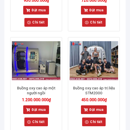
950.000.000
₫
720.000.000
₫
Đặt mua
Đặt mua
Chi tiết
Chi tiết
Buồng oxy cao áp một
Buồng oxy cao áp trị liệu
người ngồi
STM2000
1.200.000.000
₫
450.000.000
₫
Đặt mua
Đặt mua
Chi tiết
Chi tiết