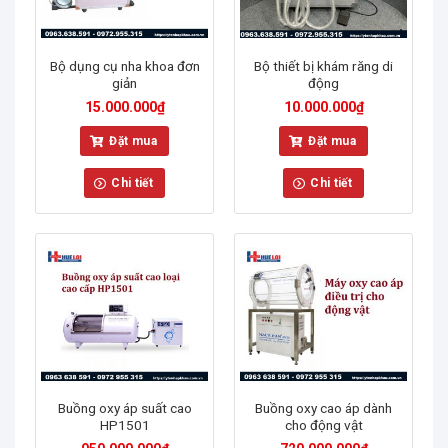
Bộ dụng cụ nha khoa đơn
Bộ thiết bị khám răng di
giản
động
15.000.000
₫
10.000.000
₫
Đặt mua
Đặt mua
Chi tiết
Chi tiết
Buồng oxy áp suất cao
Buồng oxy cao áp dành
HP1501
cho động vật